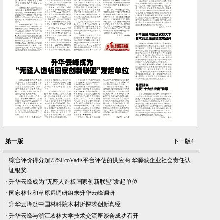
第一版
下一版
4
·
综合评价得分超73%EcoVadis平台评估的供应商 华源获企业社会责任认
证银奖
·
升华云峰成为“无醛人造板国家创新联盟”发起单位
·
国家林业和草原局调研组来升华云峰调研
·
升华云峰赴中国林科院木材所探求创新真经
·
升华云峰与浙江农林大学技术交流座谈会成功召开